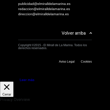
publicidad@elmiralldelamarina.es
redaccion@elmiralldelamarina.es
direccion@elmiralldelamarina.es
Volver arriba
Copyright ©2015 - El Mirall de La Marina. Todos los
derechos reservados.
Aviso Legal
Cookies
Utilizamos cookies propias y de terceros para mejorar la experiencia
de navegación. Si continuas navegando consideramos que aceptas su
uso.
Aceptar
Leer más
Cerrar
Privacy Overview
This website uses cookies to improve your experience while you
navigate through the website. Out of these, the cookies that are