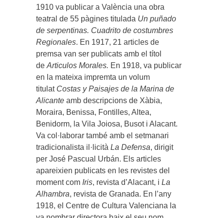
1910 va publicar a València una obra
teatral de 55 pàgines titulada
Un puñado
de serpentinas. Cuadrito de costumbres
Regionales
. En 1917, 21 articles de
premsa van ser publicats amb el títol
de
Articulos Morales.
En 1918, va publicar
en la mateixa impremta un volum
titulat
Costas y Paisajes de la Marina de
Alicante
amb descripcions de Xàbia,
Moraira, Benissa, Fontilles, Altea,
Benidorm, la Vila Joiosa, Busot i Alacant.
Va col·laborar també amb el setmanari
tradicionalista il·licità
La Defensa
, dirigit
per José Pascual Urbán.
Els articles
apareixien publicats en les revistes del
moment com
Iris
, revista d’Alacant, i
La
Alhambra
, revista de Granada. En l’any
1918, el Centre de Cultura Valenciana la
va nombrar directora baix el seu nom