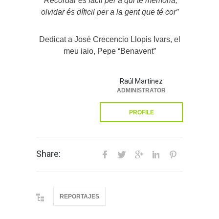
“Recordar és fàcil per a qui té memòria,
olvidar és díficil per a la gent que té cor”
Dedicat a José Crecencio Llopis Ivars, el
meu iaio, Pepe “Benavent”
Raúl Martínez
ADMINISTRATOR
PROFILE
Share:
REPORTAJES