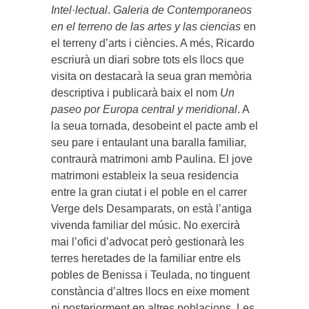
Intel·lectual
.
Galeria de Contemporaneos
en el terreno de las artes y las ciencias
en
el terreny d’arts i ciències. A més, Ricardo
escriurà un diari sobre tots els llocs que
visita on destacarà la seua gran memòria
descriptiva i publicarà baix el nom
Un
paseo por Europa central y meridional
. A
la seua tornada, desobeint el pacte amb el
seu pare i entaulant una baralla familiar,
contraurà matrimoni amb Paulina. El jove
matrimoni estableix la seua residencia
entre la gran ciutat i el poble en el carrer
Verge dels Desamparats, on està l’antiga
vivenda familiar del músic. No exercirà
mai l’ofici d’advocat però gestionarà les
terres heretades de la familiar entre els
pobles de Benissa i Teulada, no tinguent
constància d’altres llocs en eixe moment
ni posteriorment en altres poblacions. Les