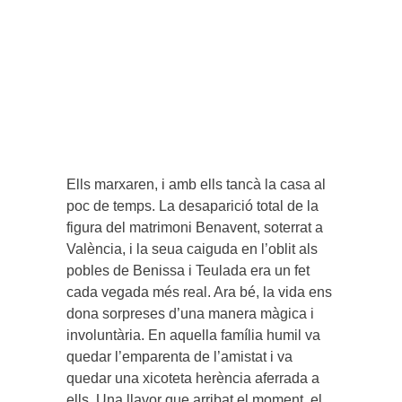
Ells marxaren, i amb ells tancà la casa al
poc de temps. La desaparició total de la
figura del matrimoni Benavent, soterrat a
València, i la seua caiguda en l’oblit als
pobles de Benissa i Teulada era un fet
cada vegada més real. Ara bé, la vida ens
dona sorpreses d’una manera màgica i
involuntària. En aquella família humil va
quedar l’emparenta de l’amistat i va
quedar una xicoteta herència aferrada a
ells. Una llavor que arribat el moment, el