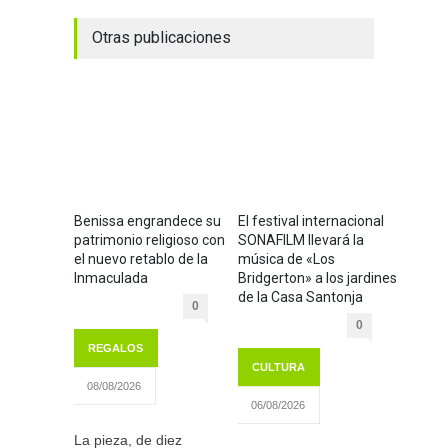
Otras publicaciones
Benissa engrandece su
El festival internacional
patrimonio religioso con
SONAFILM llevará la
el nuevo retablo de la
música de «Los
Inmaculada
Bridgerton» a los jardines
de la Casa Santonja
0
0
REGALOS
CULTURA
08/08/2026
06/08/2026
La pieza, de diez