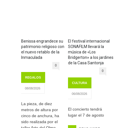
Benissa engrandece su
El festival internacional
patrimonio religioso con
SONAFILM llevará la
el nuevo retablo de la
música de «Los
Inmaculada
Bridgerton» a los jardines
de la Casa Santonja
0
0
REGALOS
CULTURA
08/08/2026
06/08/2026
La pieza, de diez
El concierto tendrá
metros de altura por
lugar el 7 de agosto
cinco de anchura, ha
sido realizada por el
taller Arte del Olmo