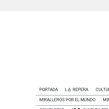
PORTADA
L🍐 REPERA
CULTU
MIRALLEROS POR EL MUNDO
MI