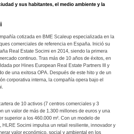
iudad y sus habitantes, el medio ambiente y la
i
mpañía cotizada en BME Scaleup especializada en la
rques comerciales de referencia en España. Inició su
ña Real Estate Socimi en 2014, siendo la primera
 mercado continuo. Tras más de 10 años de éxitos, en
ldada por Hines European Real Estate Partners III y
do de una exitosa OPA. Después de este hito y de un
ón corporativa interna, la compañía opera bajo el
i.
artera de 10 activos (7 centros comerciales y 3
n un valor de más de 1.300 millones de euros y una
iler superior a los 460.000 m². Con un modelo de
, HLRE Socimi impulsa un retail resiliente, innovador y
nerar valor económico, social y ambiental en los