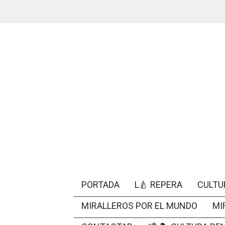
PORTADA
L🍐 REPERA
CULTU
MIRALLEROS POR EL MUNDO
MI