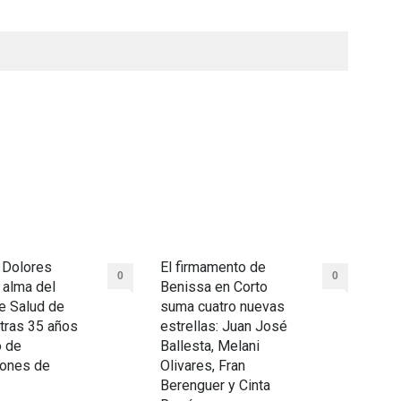
a Dolores
El firmamento de
0
0
l alma del
Benissa en Corto
e Salud de
suma cuatro nuevas
tras 35 años
estrellas: Juan José
o de
Ballesta, Melani
iones de
Olivares, Fran
Berenguer y Cinta