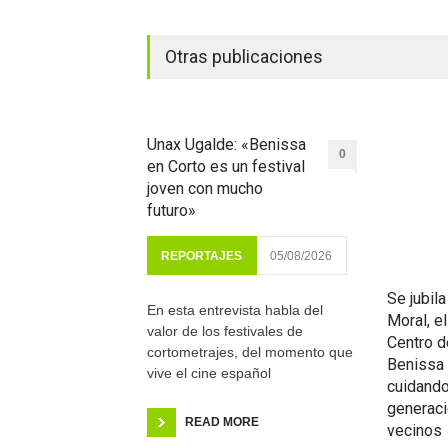
Otras publicaciones
Unax Ugalde: «Benissa
0
en Corto es un festival
joven con mucho
futuro»
REPORTAJES
05/08/2026
Se jubil
En esta entrevista habla del
Moral, e
valor de los festivales de
Centro d
cortometrajes, del momento que
Benissa 
vive el cine español
cuidand
generac
READ MORE
vecinos