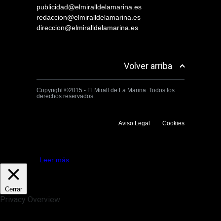
publicidad@elmiralldelamarina.es
redaccion@elmiralldelamarina.es
direccion@elmiralldelamarina.es
Volver arriba
Copyright ©2015 - El Mirall de La Marina. Todos los
derechos reservados.
Aviso Legal
Cookies
Utilizamos cookies propias y de terceros para mejorar la experiencia
de navegación. Si continuas navegando consideramos que aceptas su
uso.
Aceptar
Leer más
Cerrar
Privacy Overview
This website uses cookies to improve your experience while you
navigate through the website. Out of these, the cookies that are