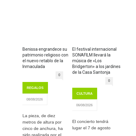
Benissa engrandece su
El festival internacional
patrimonio religioso con
SONAFILM llevará la
el nuevo retablo de la
música de «Los
Inmaculada
Bridgerton» a los jardines
de la Casa Santonja
0
0
REGALOS
CULTURA
08/08/2026
06/08/2026
La pieza, de diez
El concierto tendrá
metros de altura por
lugar el 7 de agosto
cinco de anchura, ha
sido realizada por el