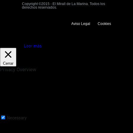
Copyright ©2015 - El Mirall de La Marina. Todos los
derechos reservados.
Aviso Legal
Cookies
Utilizamos cookies propias y de terceros para mejorar la experiencia
de navegación. Si continuas navegando consideramos que aceptas su
uso.
Aceptar
Leer más
Cerrar
Privacy Overview
This website uses cookies to improve your experience while you
navigate through the website. Out of these, the cookies that are
categorized as necessary are stored on your browser as they are
essential for the working of basic functionalities of the website. We also
use third-party cookies that help us analyze and understand how you
use this website. These cookies will be stored in your browser only
with your consent. You also have the option to opt-out of these
cookies. But opting out of some of these cookies may affect your
browsing experience.
Necessary
Necessary
Siempre activado
Necessary cookies are absolutely essential for the website to function
properly. This category only includes cookies that ensures basic