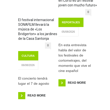
en Corto es un festival
joven con mucho futuro»
0
El festival internacional
REPORTAJES
SONAFILM llevará la
música de «Los
05/08/2026
Bridgerton» a los jardines
de la Casa Santonja
En esta entrevista
0
habla del valor de
los festivales de
CULTURA
cortometrajes, del
momento que vive el
06/08/2026
cine español
El concierto tendrá
READ MORE
lugar el 7 de agosto
READ MORE