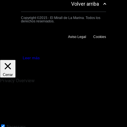
Volver arriba
Copyright ©2015 - El Mirall de La Marina. Todos los
derechos reservados.
Aviso Legal
Cookies
Utilizamos cookies propias y de terceros para mejorar la experiencia
de navegación. Si continuas navegando consideramos que aceptas su
uso.
Aceptar
Leer más
Cerrar
Privacy Overview
This website uses cookies to improve your experience while you
navigate through the website. Out of these, the cookies that are
categorized as necessary are stored on your browser as they are
essential for the working of basic functionalities of the website. We also
use third-party cookies that help us analyze and understand how you
use this website. These cookies will be stored in your browser only
with your consent. You also have the option to opt-out of these
cookies. But opting out of some of these cookies may affect your
browsing experience.
Necessary
Necessary