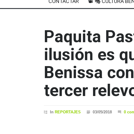
CONTACTAR
📽 🎭 CULTURA BEN
Paquita Pas
ilusión es q
Benissa con
tercer relev
In
REPORTAJES
03/05/2018
0 co