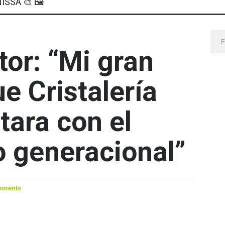
ISSA 🎨 🖼
tor: “Mi gran
ue Cristalería
tara con el
o generacional”
mments