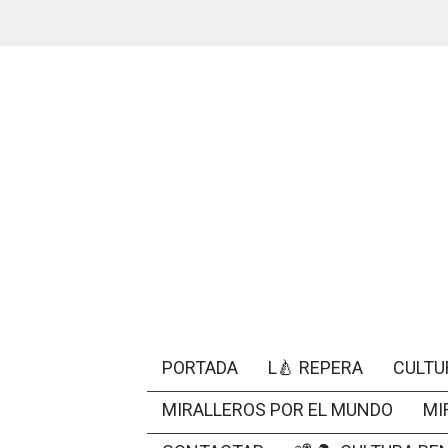
PORTADA
L🍐 REPERA
CULTU
MIRALLEROS POR EL MUNDO
MI