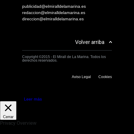
publicidad@elmiralldelamarina.es
redaccion@elmiralldelamarina.es
direccion@elmiralldelamarina.es
Volver arriba
Copyright ©2015 - El Mirall de La Marina. Todos los
derechos reservados.
Aviso Legal
Cookies
Utilizamos cookies propias y de terceros para mejorar la experiencia
de navegación. Si continuas navegando consideramos que aceptas su
uso.
Aceptar
Leer más
Cerrar
Privacy Overview
This website uses cookies to improve your experience while you
navigate through the website. Out of these, the cookies that are