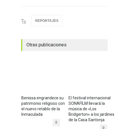
REPORTAJES
Otras publicaciones
Benissa engrandece su
El festival internacional
patrimonio religioso con
SONAFILM llevará la
el nuevo retablo de la
música de «Los
Inmaculada
Bridgerton» a los jardines
de la Casa Santonja
0
0