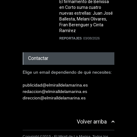
El firmamento de Benissa
en Corto suma cuatro
nuevas estrellas: Juan José
Ballesta, Melani Olivares,
Fran Berenguer y Cinta
Ramírez
REPORTAJES
03/08/2026
Contactar
Elige un email dependiendo de què necesites:
publicidad@elmiralldelamarina.es
redaccion@elmiralldelamarina.es
direccion@elmiralldelamarina.es
Volver arriba
Copyright ©2015 - El Mirall de La Marina. Todos los