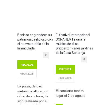
Benissa engrandece su
El festival internacional
patrimonio religioso con
SONAFILM llevará la
el nuevo retablo de la
música de «Los
Inmaculada
Bridgerton» a los jardines
de la Casa Santonja
0
0
REGALOS
CULTURA
08/08/2026
06/08/2026
La pieza, de diez
El concierto tendrá
metros de altura por
lugar el 7 de agosto
cinco de anchura, ha
sido realizada por el