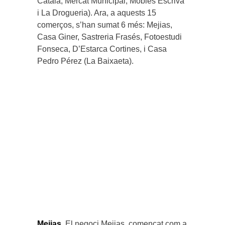
Català, Mercat Municipal, Mobles Escrivà
i La Drogueria). Ara, a aquests 15
comerços, s’han sumat 6 més: Mejias,
Casa Giner, Sastreria Frasés, Fotoestudi
Fonseca, D’Estarca Cortines, i Casa
Pedro Pérez (La Baixaeta).
Mejias.
El negoci Mejias, començat com a