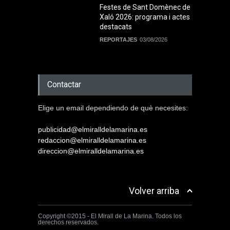
Festes de Sant Domènec de
Xaló 2026: programa i actes
destacats
REPORTAJES
03/08/2026
Contactar
Elige un email dependiendo de què necesites:
publicidad@elmiralldelamarina.es
redaccion@elmiralldelamarina.es
direccion@elmiralldelamarina.es
Volver arriba
Copyright ©2015 - El Mirall de La Marina. Todos los
derechos reservados.