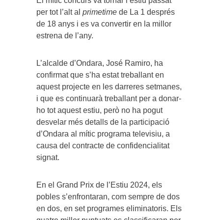
El mític concurs va tornar l’estiu passat
per tot l’alt al
primetime
de La 1 després
de 18 anys i es va convertir en la millor
estrena de l’any.
L’alcalde d’Ondara, José Ramiro, ha
confirmat que s’ha estat treballant en
aquest projecte en les darreres setmanes,
i que es continuarà treballant per a donar-
ho tot aquest estiu, però no ha pogut
desvelar més detalls de la participació
d’Ondara al mític programa televisiu, a
causa del contracte de confidencialitat
signat.
En el Grand Prix de l’Estiu 2024, els
pobles s’enfrontaran, com sempre de dos
en dos, en set programes eliminatoris. Els