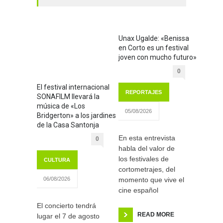
Unax Ugalde: «Benissa
en Corto es un festival
joven con mucho futuro»
0
El festival internacional
REPORTAJES
SONAFILM llevará la
música de «Los
05/08/2026
Bridgerton» a los jardines
de la Casa Santonja
En esta entrevista
0
habla del valor de
los festivales de
CULTURA
cortometrajes, del
momento que vive el
06/08/2026
cine español
El concierto tendrá
READ MORE
lugar el 7 de agosto