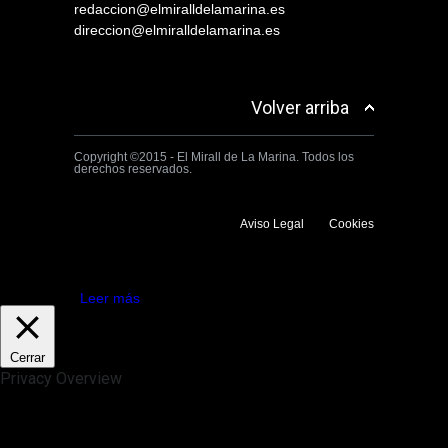
redaccion@elmiralldelamarina.es
direccion@elmiralldelamarina.es
Volver arriba
Copyright ©2015 - El Mirall de La Marina. Todos los
derechos reservados.
Aviso Legal
Cookies
Utilizamos cookies propias y de terceros para mejorar la experiencia
de navegación. Si continuas navegando consideramos que aceptas su
uso.
Aceptar
Leer más
Cerrar
Privacy Overview
This website uses cookies to improve your experience while you
navigate through the website. Out of these, the cookies that are
categorized as necessary are stored on your browser as they are
essential for the working of basic functionalities of the website. We also