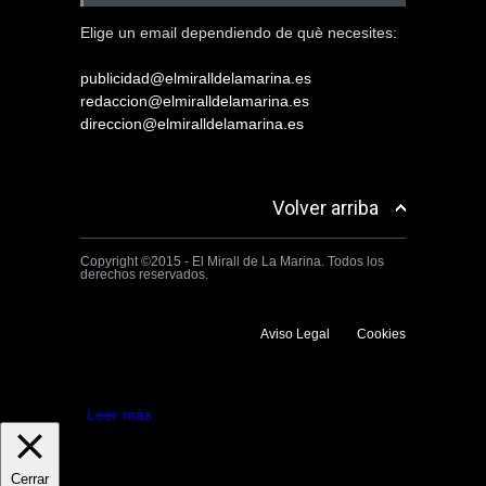
Elige un email dependiendo de què necesites:
publicidad@elmiralldelamarina.es
redaccion@elmiralldelamarina.es
direccion@elmiralldelamarina.es
Volver arriba
Copyright ©2015 - El Mirall de La Marina. Todos los
derechos reservados.
Aviso Legal
Cookies
Utilizamos cookies propias y de terceros para mejorar la experiencia
de navegación. Si continuas navegando consideramos que aceptas su
uso.
Aceptar
Leer más
Cerrar