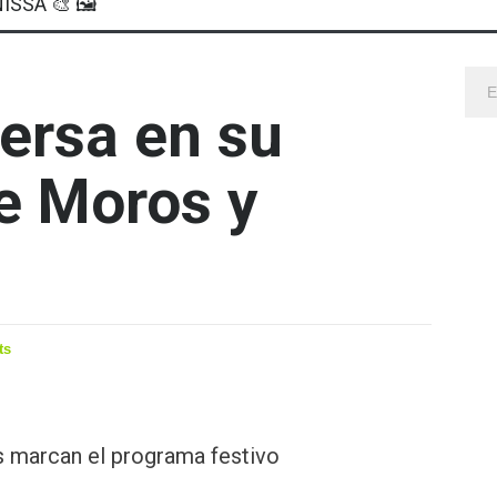
ISSA 🎨 🖼
ersa en su
de Moros y
ts
s marcan el programa festivo