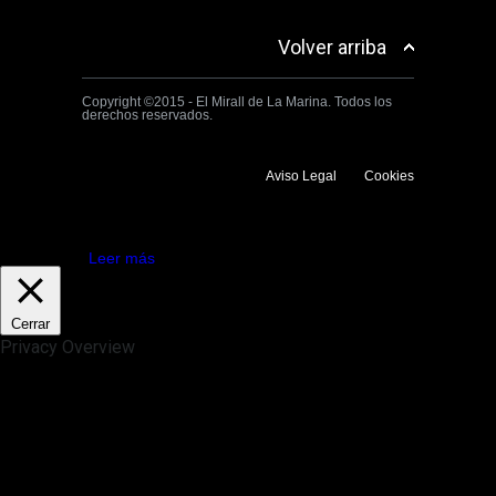
Volver arriba
Copyright ©2015 - El Mirall de La Marina. Todos los
derechos reservados.
Aviso Legal
Cookies
Utilizamos cookies propias y de terceros para mejorar la experiencia
de navegación. Si continuas navegando consideramos que aceptas su
uso.
Aceptar
Leer más
Cerrar
Privacy Overview
This website uses cookies to improve your experience while you
navigate through the website. Out of these, the cookies that are
categorized as necessary are stored on your browser as they are
essential for the working of basic functionalities of the website. We also
use third-party cookies that help us analyze and understand how you
use this website. These cookies will be stored in your browser only
with your consent. You also have the option to opt-out of these
cookies. But opting out of some of these cookies may affect your
browsing experience.