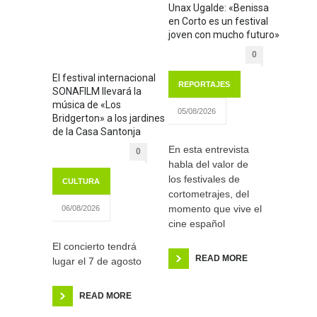
Unax Ugalde: «Benissa
en Corto es un festival
joven con mucho futuro»
0
El festival internacional
REPORTAJES
SONAFILM llevará la
música de «Los
05/08/2026
Bridgerton» a los jardines
de la Casa Santonja
En esta entrevista
0
habla del valor de
los festivales de
CULTURA
cortometrajes, del
momento que vive el
06/08/2026
cine español
El concierto tendrá
READ MORE
lugar el 7 de agosto
READ MORE