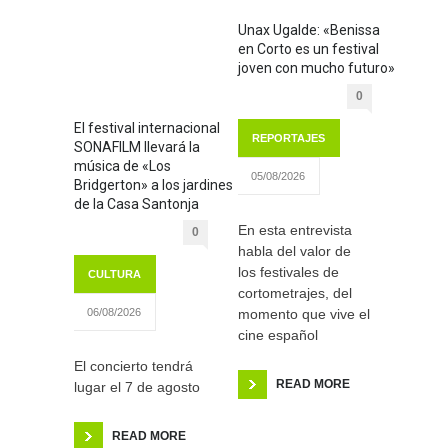
Unax Ugalde: «Benissa
en Corto es un festival
joven con mucho futuro»
0
El festival internacional
REPORTAJES
SONAFILM llevará la
música de «Los
05/08/2026
Bridgerton» a los jardines
de la Casa Santonja
En esta entrevista
0
habla del valor de
los festivales de
CULTURA
cortometrajes, del
momento que vive el
06/08/2026
cine español
El concierto tendrá
READ MORE
lugar el 7 de agosto
READ MORE