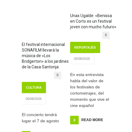
Unax Ugalde: «Benissa
en Corto es un festival
joven con mucho futuro»
0
El festival internacional
REPORTAJES
SONAFILM llevará la
música de «Los
05/08/2026
Bridgerton» a los jardines
de la Casa Santonja
En esta entrevista
0
habla del valor de
los festivales de
CULTURA
cortometrajes, del
momento que vive el
06/08/2026
cine español
El concierto tendrá
READ MORE
lugar el 7 de agosto