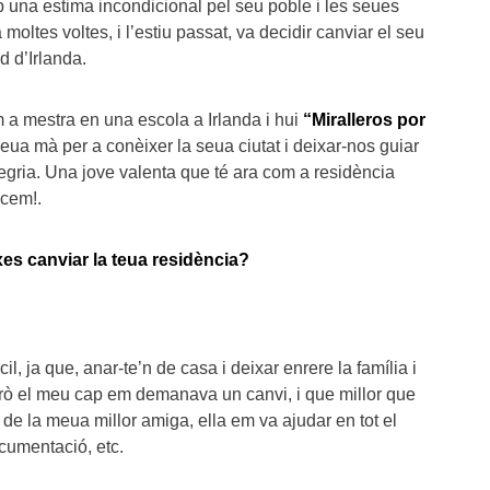
b una estima incondicional pel seu poble i les seues
 moltes voltes, i l’estiu passat, va decidir canviar el seu
d d’Irlanda.
 a mestra en una escola a Irlanda i hui
“Miralleros por
seua mà per a conèixer la seua ciutat i deixar-nos guiar
legria. Una jove valenta que té ara com a residència
cem!.
es canviar la teua residència?
il, ja que, anar-te’n de casa i deixar enrere la família i
erò el meu cap em demanava un canvi, i que millor que
à de la meua millor amiga, ella em va ajudar en tot el
cumentació, etc.