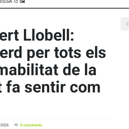
ISSA 🎨 🖼
rt Llobell:
erd per tots els
mabilitat de la
 fa sentir com
/2026
0 comments