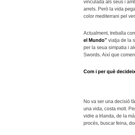
vinculada als seus i am
arrels. Però la vida pega
color mediterrani pel ver
Actualment, treballa com
el Mundo”
viatja de la 
per la seua simpatia i a
Swords. Així que comen
Com i per què decideix
No va ser una decisió fàc
una vida, costa molt. P
vidre a Irlanda, de la m
procés, buscar feina, do