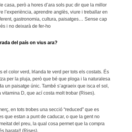
de casa, però a hores d’ara sols puc dir que la millor
e l’experiència, aprendre anglès, viure i treballar en
iferent, gastronomia, cultura, paisatges… Sense cap
és i no deixarà de fer-ho
rada del país on vius ara?
el color verd, Irlanda te verd per tots els costats. És
tza per la pluja, però que bé que ploga i la naturalesa
nda un paisatge únic. També s’agraeix que isca el sol,
 vitamina D, que ací costa molt trobar (Rises).
erç, en tots trobes una secció “reduced” que es
es que estan a punt de caducar, o que la gent no
meitat del preu, la qual cosa permet que la compra
s barata!! (Rises).