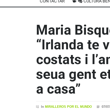
CONTACTAR
📽 🎭 CULTURA BEN
Maria Bisque
“Irlanda te v
costats i l’a
seua gent et
a casa”
In
MIRALLEROS POR EL MUNDO
07/07