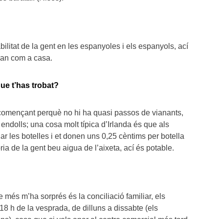
bilitat de la gent en les espanyoles i els espanyols, ací
iran com a casa.
ue t’has trobat?
, començant perquè no hi ha quasi passos de vianants,
 endolls; una cosa molt típica d’Irlanda és que als
ar les botelles i et donen uns 0,25 cèntims per botella
ria de la gent beu aigua de l’aixeta, ací és potable.
e més m’ha sorprés és la conciliació familiar, els
8 h de la vesprada, de dilluns a dissabte (els