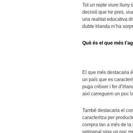
Tot un repte viure lluny 
decisió que he pres, viur
una realitat educativa d
dubte Irlanda m’ha sorpr
Què és el que més t’ag
El que més destacaria és 
un país que es caracteri
puga créixer i fer d’Irla
així carreguem un poc la
També destacaria el com
caracteritza per product
compra tan a més de la 
setmanal siga un poc mé