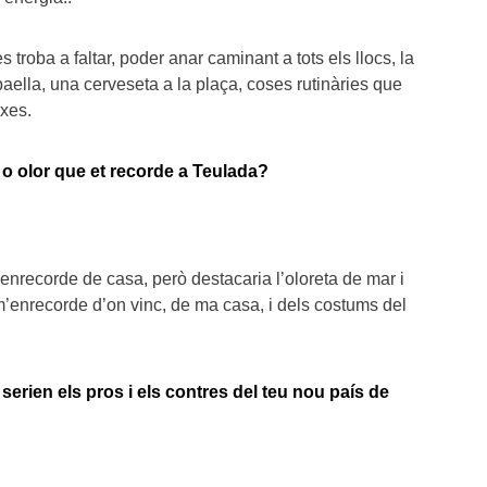
s troba a faltar, poder anar caminant a tots els llocs, la
aella, una cerveseta a la plaça, coses rutinàries que
xes.
r o olor que et recorde a Teulada?
enrecorde de casa, però destacaria l’oloreta de mar i
m’enrecorde d’on vinc, de ma casa, i dels costums del
serien els pros i els contres del teu nou país de