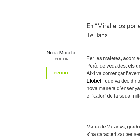
En “Miralleros por 
Teulada
Núria Moncho
Fer les maletes, acomiad
EDITOR
Però, de vegades, els gr
Així va començar l’aven
PROFILE
Llobell
, que va decidir 
nova manera d’ensenyar, 
el “calor” de la seua mil
Maria de 27 anys, gradu
s’ha caracteritzat per s