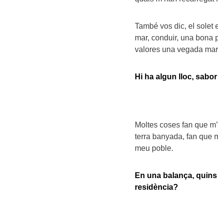
També vos dic, el solet e
mar, conduir, una bona p
valores una vegada mar
Hi ha algun lloc, sabo
Moltes coses fan que m’
terra banyada, fan que 
meu poble.
En una balança, quins 
residència?