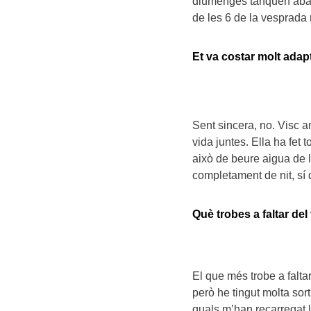
diumenges tanquen abans
de les 6 de la vesprada 
Et va costar molt adap
Sent sincera, no. Visc a
vida juntes. Ella ha fet 
això de beure aigua de l
completament de nit, sí 
Què trobes a faltar del
El que més trobe a falta
però he tingut molta sort
quals m’han recarregat l