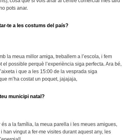
), cosa que si vols anar al centre comercial més tard
no pots anar.
tar-te a les costums del país?
mb la meua millor amiga, treballem a l’escola, i fem
tot el possible perquè l’experiència siga perfecta. Ara bé,
’aixeta i que a les 15:00 de la vesprada siga
que m’ha costat un poquet, jajajaja,
 teu municipi natal?
r és a la família, la meua parella i les meues amigues,
 i han vingut a fer-me visites durant aquest any, les
’energia!!