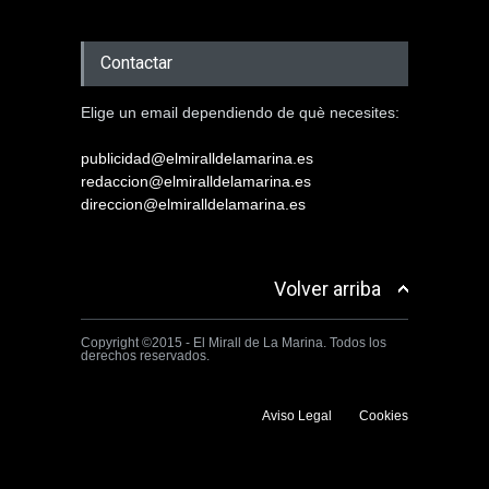
Contactar
Elige un email dependiendo de què necesites:
publicidad@elmiralldelamarina.es
redaccion@elmiralldelamarina.es
direccion@elmiralldelamarina.es
Volver arriba
Copyright ©2015 - El Mirall de La Marina. Todos los
derechos reservados.
Aviso Legal
Cookies
Utilizamos cookies propias y de terceros para mejorar la experiencia
de navegación. Si continuas navegando consideramos que aceptas su