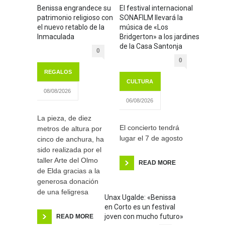
Benissa engrandece su
El festival internacional
patrimonio religioso con
SONAFILM llevará la
el nuevo retablo de la
música de «Los
Inmaculada
Bridgerton» a los jardines
de la Casa Santonja
0
0
REGALOS
CULTURA
08/08/2026
06/08/2026
La pieza, de diez
El concierto tendrá
metros de altura por
lugar el 7 de agosto
cinco de anchura, ha
sido realizada por el
taller Arte del Olmo
READ MORE
de Elda gracias a la
generosa donación
de una feligresa
Unax Ugalde: «Benissa
en Corto es un festival
joven con mucho futuro»
READ MORE