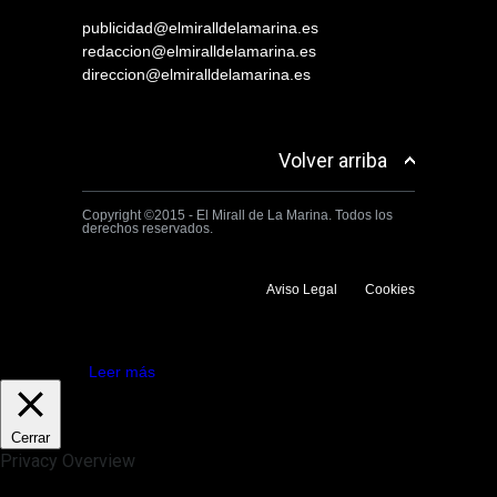
publicidad@elmiralldelamarina.es
redaccion@elmiralldelamarina.es
direccion@elmiralldelamarina.es
Volver arriba
Copyright ©2015 - El Mirall de La Marina. Todos los
derechos reservados.
Aviso Legal
Cookies
Utilizamos cookies propias y de terceros para mejorar la experiencia
de navegación. Si continuas navegando consideramos que aceptas su
uso.
Aceptar
Leer más
Cerrar
Privacy Overview
This website uses cookies to improve your experience while you
navigate through the website. Out of these, the cookies that are