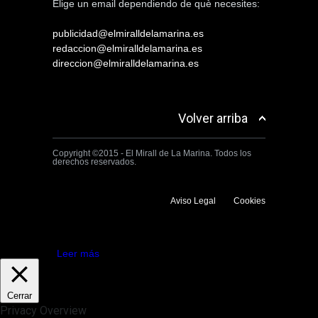
Elige un email dependiendo de què necesites:
publicidad@elmiralldelamarina.es
redaccion@elmiralldelamarina.es
direccion@elmiralldelamarina.es
Volver arriba
Copyright ©2015 - El Mirall de La Marina. Todos los
derechos reservados.
Aviso Legal
Cookies
Utilizamos cookies propias y de terceros para mejorar la experiencia
de navegación. Si continuas navegando consideramos que aceptas su
uso.
Aceptar
Leer más
Cerrar
Privacy Overview