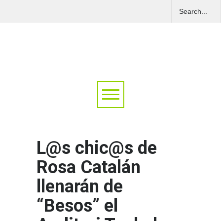
L@s chic@s de
Rosa Catalán
llenarán de
“Besos” el