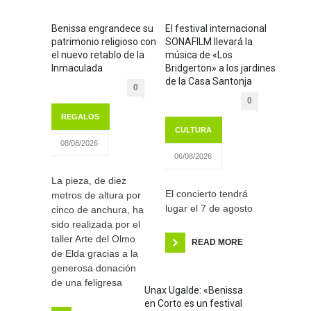
Benissa engrandece su
El festival internacional
patrimonio religioso con
SONAFILM llevará la
el nuevo retablo de la
música de «Los
Inmaculada
Bridgerton» a los jardines
de la Casa Santonja
0
0
REGALOS
CULTURA
08/08/2026
06/08/2026
La pieza, de diez
El concierto tendrá
metros de altura por
lugar el 7 de agosto
cinco de anchura, ha
sido realizada por el
taller Arte del Olmo
READ MORE
de Elda gracias a la
generosa donación
de una feligresa
Unax Ugalde: «Benissa
en Corto es un festival