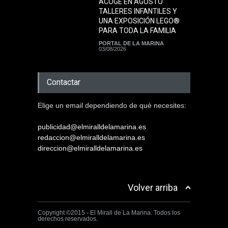
ACOGE EN AGOSTO
TALLERES INFANTILES Y
UNA EXPOSICIÓN LEGO®
PARA TODA LA FAMILIA
PORTAL DE LA MARINA
03/08/2026
Contactar
Elige un email dependiendo de què necesites:
publicidad@elmiralldelamarina.es
redaccion@elmiralldelamarina.es
direccion@elmiralldelamarina.es
Volver arriba
Copyright ©2015 - El Mirall de La Marina. Todos los
derechos reservados.