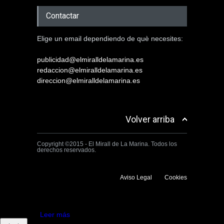
Contactar
Elige un email dependiendo de què necesites:
publicidad@elmiralldelamarina.es
redaccion@elmiralldelamarina.es
direccion@elmiralldelamarina.es
Volver arriba
Copyright ©2015 - El Mirall de La Marina. Todos los
derechos reservados.
Aviso Legal
Cookies
Utilizamos cookies propias y de terceros para mejorar la experiencia
de navegación. Si continuas navegando consideramos que aceptas su
uso.
Aceptar
Leer más