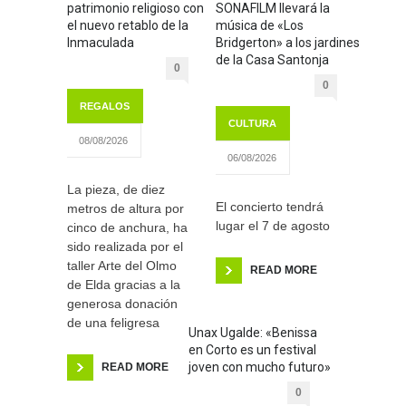
patrimonio religioso con
SONAFILM llevará la
el nuevo retablo de la
música de «Los
Inmaculada
Bridgerton» a los jardines
de la Casa Santonja
0
0
REGALOS
CULTURA
08/08/2026
06/08/2026
La pieza, de diez
El concierto tendrá
metros de altura por
lugar el 7 de agosto
cinco de anchura, ha
sido realizada por el
taller Arte del Olmo
READ MORE
de Elda gracias a la
generosa donación
de una feligresa
Unax Ugalde: «Benissa
en Corto es un festival
joven con mucho futuro»
READ MORE
0