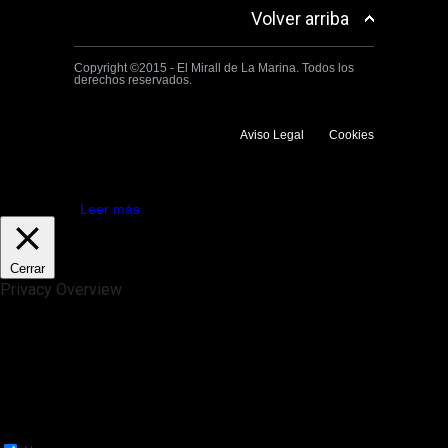
Volver arriba
Copyright ©2015 - El Mirall de La Marina. Todos los
derechos reservados.
Aviso Legal
Cookies
Utilizamos cookies propias y de terceros para mejorar la experiencia
de navegación. Si continuas navegando consideramos que aceptas su
uso.
Aceptar
Leer más
Cerrar
Privacy Overview
This website uses cookies to improve your experience while you
navigate through the website. Out of these, the cookies that are
categorized as necessary are stored on your browser as they are
essential for the working of basic functionalities of the website. We also
use third-party cookies that help us analyze and understand how you
use this website. These cookies will be stored in your browser only
with your consent. You also have the option to opt-out of these
cookies. But opting out of some of these cookies may affect your
browsing experience.
Necessary