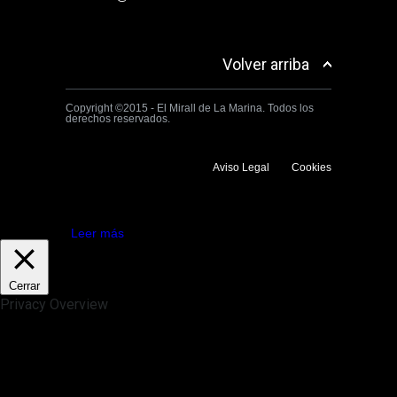
Volver arriba
Copyright ©2015 - El Mirall de La Marina. Todos los
derechos reservados.
Aviso Legal
Cookies
Utilizamos cookies propias y de terceros para mejorar la experiencia
de navegación. Si continuas navegando consideramos que aceptas su
uso.
Aceptar
Leer más
Cerrar
Privacy Overview
This website uses cookies to improve your experience while you
navigate through the website. Out of these, the cookies that are
categorized as necessary are stored on your browser as they are
essential for the working of basic functionalities of the website. We also
use third-party cookies that help us analyze and understand how you
use this website. These cookies will be stored in your browser only
with your consent. You also have the option to opt-out of these