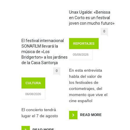
Unax Ugalde: «Benissa
en Corto es un festival
joven con mucho futuro»
0
El festival internacional
REPORTAJES
SONAFILM llevará la
música de «Los
05/08/2026
Bridgerton» a los jardines
de la Casa Santonja
En esta entrevista
0
habla del valor de
los festivales de
CULTURA
cortometrajes, del
momento que vive el
06/08/2026
cine español
El concierto tendrá
READ MORE
lugar el 7 de agosto
READ MORE