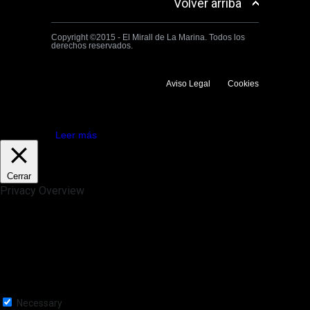
Volver arriba
Copyright ©2015 - El Mirall de La Marina. Todos los
derechos reservados.
Aviso Legal
Cookies
Utilizamos cookies propias y de terceros para mejorar la experiencia
de navegación. Si continuas navegando consideramos que aceptas su
uso.
Aceptar
Leer más
Cerrar
Privacy Overview
This website uses cookies to improve your experience while you
navigate through the website. Out of these, the cookies that are
categorized as necessary are stored on your browser as they are
essential for the working of basic functionalities of the website. We also
use third-party cookies that help us analyze and understand how you
use this website. These cookies will be stored in your browser only
with your consent. You also have the option to opt-out of these
cookies. But opting out of some of these cookies may affect your
browsing experience.
Necessary
Necessary