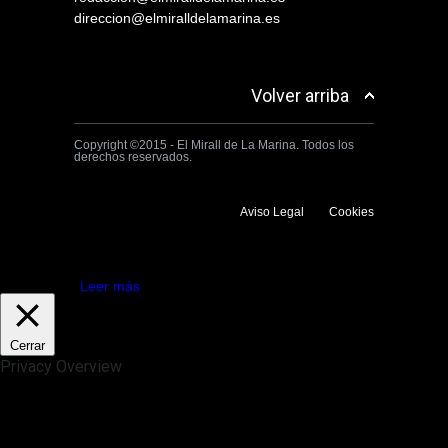
direccion@elmiralldelamarina.es
Volver arriba
Copyright ©2015 - El Mirall de La Marina. Todos los
derechos reservados.
Aviso Legal
Cookies
Utilizamos cookies propias y de terceros para mejorar la experiencia
de navegación. Si continuas navegando consideramos que aceptas su
uso.
Aceptar
Leer más
Cerrar
Privacy Overview
This website uses cookies to improve your experience while you
navigate through the website. Out of these, the cookies that are
categorized as necessary are stored on your browser as they are
essential for the working of basic functionalities of the website. We also
use third-party cookies that help us analyze and understand how you