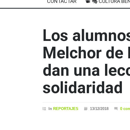
CONTACTAR
📽 🎭 CULTURA BEN
Los alumnos
Melchor de 
dan una lec
solidaridad
In
REPORTAJES
13/12/2018
0 co