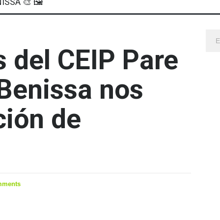
ISSA 🎨 🖼
 del CEIP Pare
Benissa nos
ción de
mments