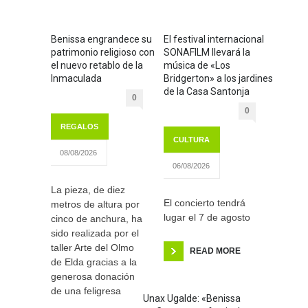
Benissa engrandece su
El festival internacional
patrimonio religioso con
SONAFILM llevará la
el nuevo retablo de la
música de «Los
Inmaculada
Bridgerton» a los jardines
de la Casa Santonja
0
0
REGALOS
CULTURA
08/08/2026
06/08/2026
La pieza, de diez
El concierto tendrá
metros de altura por
lugar el 7 de agosto
cinco de anchura, ha
sido realizada por el
taller Arte del Olmo
READ MORE
de Elda gracias a la
generosa donación
de una feligresa
Unax Ugalde: «Benissa