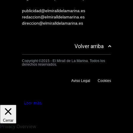
publicidad@elmiralldelamarina.es
redaccion@elmiralldelamarina.es
direccion@elmiralldelamarina.es
Volver arriba
Copyright ©2015 - El Mirall de La Marina. Todos los
derechos reservados.
Aviso Legal
Cookies
Utilizamos cookies propias y de terceros para mejorar la experiencia
de navegación. Si continuas navegando consideramos que aceptas su
uso.
Aceptar
Leer más
Cerrar
Privacy Overview
This website uses cookies to improve your experience while you