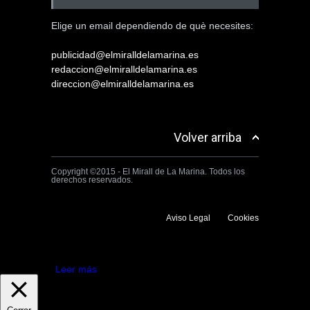
Elige un email dependiendo de què necesites:
publicidad@elmiralldelamarina.es
redaccion@elmiralldelamarina.es
direccion@elmiralldelamarina.es
Volver arriba
Copyright ©2015 - El Mirall de La Marina. Todos los
derechos reservados.
Aviso Legal
Cookies
Utilizamos cookies propias y de terceros para mejorar la experiencia
de navegación. Si continuas navegando consideramos que aceptas su
uso.
Aceptar
Leer más