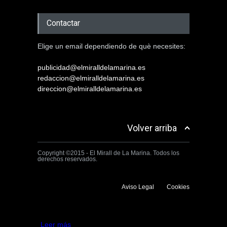
Contactar
Elige un email dependiendo de què necesites:
publicidad@elmiralldelamarina.es
redaccion@elmiralldelamarina.es
direccion@elmiralldelamarina.es
Volver arriba
Copyright ©2015 - El Mirall de La Marina. Todos los
derechos reservados.
Aviso Legal
Cookies
Utilizamos cookies propias y de terceros para mejorar la experiencia
de navegación. Si continuas navegando consideramos que aceptas su
uso.
Aceptar
Leer más