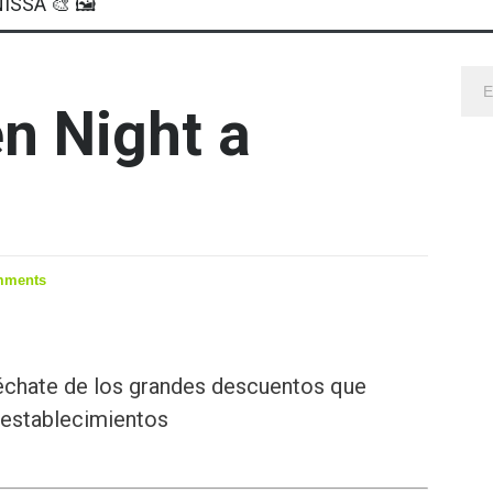
ISSA 🎨 🖼
en Night a
mments
échate de los grandes descuentos que
 establecimientos