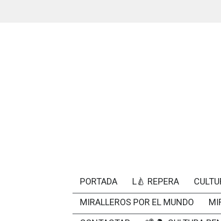
PORTADA
L🍐 REPERA
CULTU
MIRALLEROS POR EL MUNDO
MI