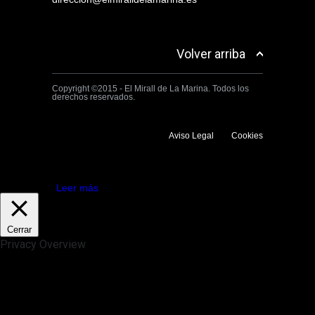
Volver arriba
Copyright ©2015 - El Mirall de La Marina. Todos los
derechos reservados.
Aviso Legal
Cookies
Utilizamos cookies propias y de terceros para mejorar la experiencia
de navegación. Si continuas navegando consideramos que aceptas su
uso.
Aceptar
Leer más
Cerrar
Privacy Overview
This website uses cookies to improve your experience while you
navigate through the website. Out of these, the cookies that are
categorized as necessary are stored on your browser as they are
essential for the working of basic functionalities of the website. We also
use third-party cookies that help us analyze and understand how you
use this website. These cookies will be stored in your browser only