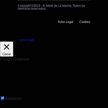
Copyright ©2015 - El Mirall de La Marina. Todos los
derechos reservados.
Aviso Legal
Cookies
Utilizamos cookies propias y de terceros para mejorar la experiencia
de navegación. Si continuas navegando consideramos que aceptas su
uso.
Aceptar
Leer más
Cerrar
Privacy Overview
This website uses cookies to improve your experience while you
navigate through the website. Out of these, the cookies that are
categorized as necessary are stored on your browser as they are
essential for the working of basic functionalities of the website. We also
use third-party cookies that help us analyze and understand how you
use this website. These cookies will be stored in your browser only
with your consent. You also have the option to opt-out of these
cookies. But opting out of some of these cookies may affect your
browsing experience.
Necessary
Necessary
Siempre activado
Necessary cookies are absolutely essential for the website to function