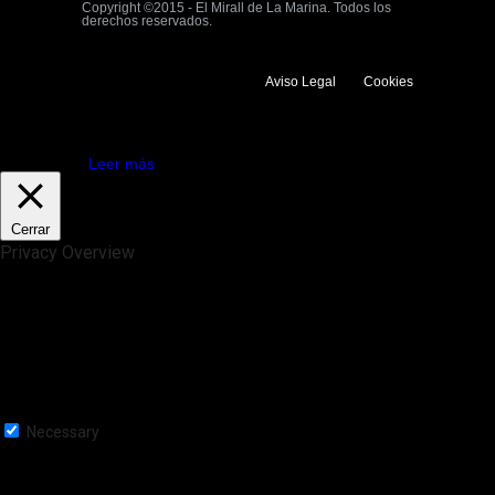
Copyright ©2015 - El Mirall de La Marina. Todos los
derechos reservados.
Aviso Legal
Cookies
Utilizamos cookies propias y de terceros para mejorar la experiencia
de navegación. Si continuas navegando consideramos que aceptas su
uso.
Aceptar
Leer más
Cerrar
Privacy Overview
This website uses cookies to improve your experience while you
navigate through the website. Out of these, the cookies that are
categorized as necessary are stored on your browser as they are
essential for the working of basic functionalities of the website. We also
use third-party cookies that help us analyze and understand how you
use this website. These cookies will be stored in your browser only
with your consent. You also have the option to opt-out of these
cookies. But opting out of some of these cookies may affect your
browsing experience.
Necessary
Necessary
Siempre activado
Necessary cookies are absolutely essential for the website to function
properly. This category only includes cookies that ensures basic