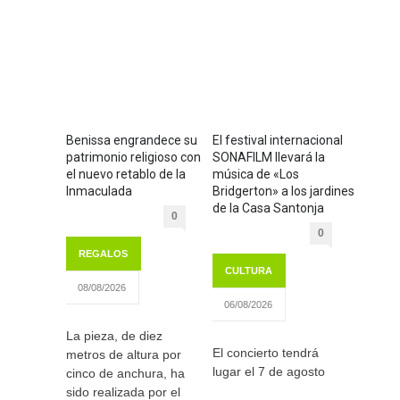
Benissa engrandece su
El festival internacional
patrimonio religioso con
SONAFILM llevará la
el nuevo retablo de la
música de «Los
Inmaculada
Bridgerton» a los jardines
de la Casa Santonja
0
0
REGALOS
CULTURA
08/08/2026
06/08/2026
La pieza, de diez
El concierto tendrá
metros de altura por
lugar el 7 de agosto
cinco de anchura, ha
sido realizada por el