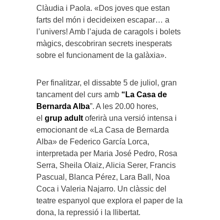
Clàudia i Paola. «Dos joves que estan
farts del món i decideixen escapar… a
l’univers! Amb l’ajuda de caragols i bolets
màgics, descobriran secrets inesperats
sobre el funcionament de la galàxia».
Per finalitzar, el dissabte 5 de juliol, gran
tancament del curs amb
“La Casa de
Bernarda Alba
”. A les 20.00 hores,
el
grup adult
oferirà una versió intensa i
emocionant de «La Casa de Bernarda
Alba» de Federico García Lorca,
interpretada per Maria José Pedro, Rosa
Serra, Sheila Olaiz, Alicia Serer, Francis
Pascual, Blanca Pérez, Lara Ball, Noa
Coca i Valeria Najarro. Un clàssic del
teatre espanyol que explora el paper de la
dona, la repressió i la llibertat.