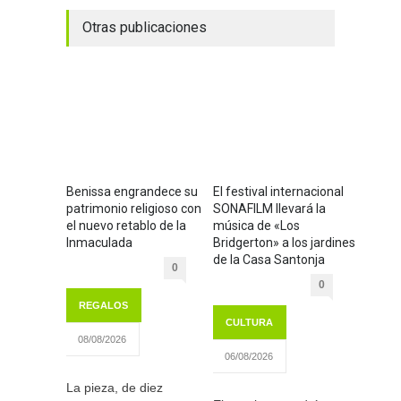
Otras publicaciones
Benissa engrandece su
El festival internacional
patrimonio religioso con
SONAFILM llevará la
el nuevo retablo de la
música de «Los
Inmaculada
Bridgerton» a los jardines
de la Casa Santonja
0
0
REGALOS
CULTURA
08/08/2026
06/08/2026
La pieza, de diez