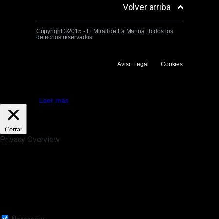
Volver arriba
Copyright ©2015 - El Mirall de La Marina. Todos los
derechos reservados.
Aviso Legal
Cookies
Utilizamos cookies propias y de terceros para mejorar la experiencia
de navegación. Si continuas navegando consideramos que aceptas su
uso.
Aceptar
Leer más
Cerrar
Privacy Overview
This website uses cookies to improve your experience while you
navigate through the website. Out of these, the cookies that are
categorized as necessary are stored on your browser as they are
essential for the working of basic functionalities of the website. We also
use third-party cookies that help us analyze and understand how you
use this website. These cookies will be stored in your browser only
with your consent. You also have the option to opt-out of these
cookies. But opting out of some of these cookies may affect your
browsing experience.
Necessary