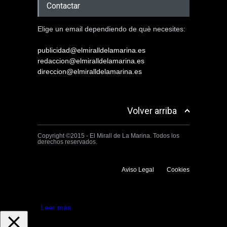
Contactar
Elige un email dependiendo de què necesites:
publicidad@elmiralldelamarina.es
redaccion@elmiralldelamarina.es
direccion@elmiralldelamarina.es
Volver arriba
Copyright ©2015 - El Mirall de La Marina. Todos los
derechos reservados.
Aviso Legal
Cookies
Utilizamos cookies propias y de terceros para mejorar la experiencia
de navegación. Si continuas navegando consideramos que aceptas su
uso.
Aceptar
Leer más