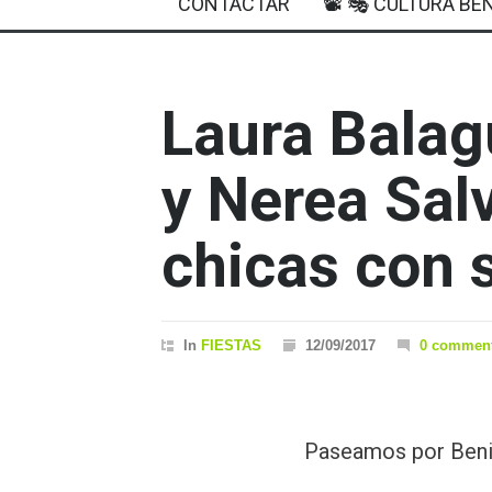
CONTACTAR
📽 🎭 CULTURA BEN
Laura Bala
y Nerea Sal
chicas con 
In
FIESTAS
12/09/2017
0 commen
Paseamos por Benis