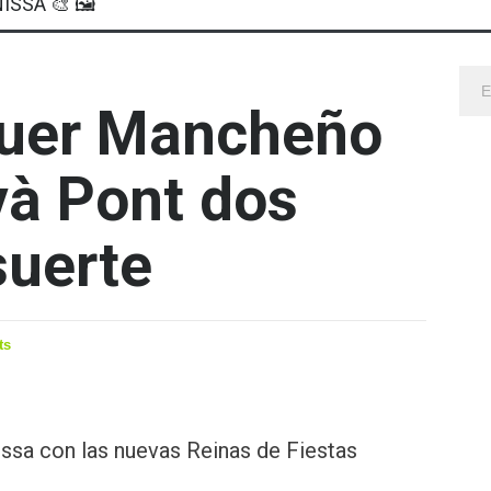
ISSA 🎨 🖼
guer Mancheño
và Pont dos
suerte
ts
sa con las nuevas Reinas de Fiestas