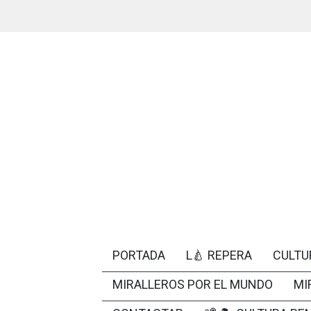
PORTADA
L🍐 REPERA
CULTU
MIRALLEROS POR EL MUNDO
MI