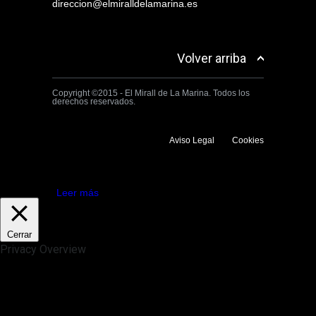
direccion@elmiralldelamarina.es
Volver arriba
Copyright ©2015 - El Mirall de La Marina. Todos los
derechos reservados.
Aviso Legal
Cookies
Utilizamos cookies propias y de terceros para mejorar la experiencia
de navegación. Si continuas navegando consideramos que aceptas su
uso.
Aceptar
Leer más
Cerrar
Privacy Overview
This website uses cookies to improve your experience while you
navigate through the website. Out of these, the cookies that are
categorized as necessary are stored on your browser as they are
essential for the working of basic functionalities of the website. We also
use third-party cookies that help us analyze and understand how you
use this website. These cookies will be stored in your browser only