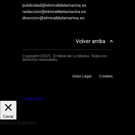
publicidad@elmiralldelamarina.es
redaccion@elmiralldelamarina.es
direccion@elmiralldelamarina.es
Volver arriba
Copyright ©2015 - El Mirall de La Marina. Todos los
derechos reservados.
Aviso Legal
Cookies
Utilizamos cookies propias y de terceros para mejorar la experiencia
de navegación. Si continuas navegando consideramos que aceptas su
uso.
Aceptar
Leer más
Cerrar
Privacy Overview
This website uses cookies to improve your experience while you
navigate through the website. Out of these, the cookies that are