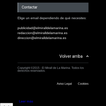
Contactar
Elige un email dependiendo de què necesites:
publicidad@elmiralldelamarina.es
redaccion@elmiralldelamarina.es
direccion@elmiralldelamarina.es
Volver arriba
Copyright ©2015 - El Mirall de La Marina. Todos los
derechos reservados.
Aviso Legal
Cookies
Utilizamos cookies propias y de terceros para mejorar la experiencia
de navegación. Si continuas navegando consideramos que aceptas su
uso.
Aceptar
Leer más