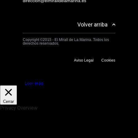
direccion@elmiralldelamarina.es
Volver arriba
Copyright ©2015 - El Mirall de La Marina. Todos los
derechos reservados.
Aviso Legal
Cookies
Utilizamos cookies propias y de terceros para mejorar la experiencia
de navegación. Si continuas navegando consideramos que aceptas su
uso.
Aceptar
Leer más
Cerrar
Privacy Overview
This website uses cookies to improve your experience while you
navigate through the website. Out of these, the cookies that are
categorized as necessary are stored on your browser as they are
essential for the working of basic functionalities of the website. We also
use third-party cookies that help us analyze and understand how you
use this website. These cookies will be stored in your browser only