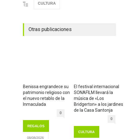
CULTURA
Otras publicaciones
Benissa engrandece su
El festival internacional
patrimonio religioso con
SONAFILM llevará la
el nuevo retablo de la
música de «Los
Inmaculada
Bridgerton» a los jardines
de la Casa Santonja
0
0
REGALOS
CULTURA
08/08/2026