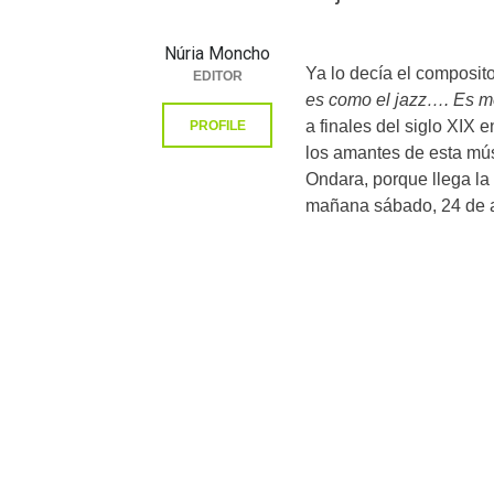
Núria Moncho
Ya lo decía el composi
EDITOR
es como el jazz…. Es m
a finales del siglo XIX
PROFILE
los amantes de esta músi
Ondara, porque llega la
mañana sábado, 24 de ag