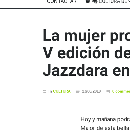
CONTACTAR
📽 🎭 CULTURA BEN
La mujer pr
V edición de
Jazzdara e
In
CULTURA
23/08/2019
0 commen
Hoy y mañana podrás
Major de esta bella