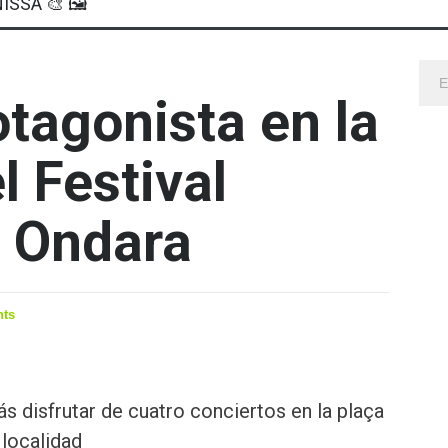
ISSA 🎨 🖼
otagonista en la
l Festival
n Ondara
ts
 disfrutar de cuatro conciertos en la plaça
 localidad