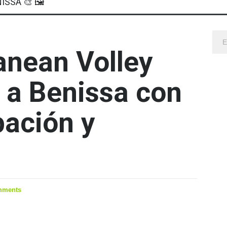
ISSA 🎨 🖼
anean Volley
 a Benissa con
pación y
mments