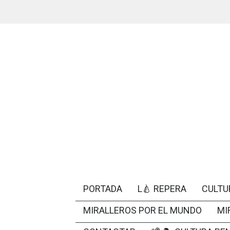
PORTADA
L🍐 REPERA
CULTU
MIRALLEROS POR EL MUNDO
MI