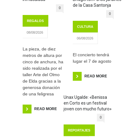
de la Casa Santonja
0
0
REGALOS
CULTURA
08/08/2026
06/08/2026
La pieza, de diez
El concierto tendrá
metros de altura por
lugar el 7 de agosto
cinco de anchura, ha
sido realizada por el
taller Arte del Olmo
READ MORE
de Elda gracias a la
generosa donación
de una feligresa
Unax Ugalde: «Benissa
en Corto es un festival
joven con mucho futuro»
READ MORE
0
REPORTAJES