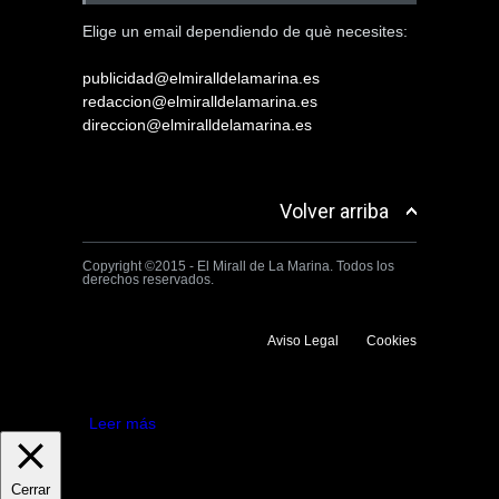
Elige un email dependiendo de què necesites:
publicidad@elmiralldelamarina.es
redaccion@elmiralldelamarina.es
direccion@elmiralldelamarina.es
Volver arriba
Copyright ©2015 - El Mirall de La Marina. Todos los
derechos reservados.
Aviso Legal
Cookies
Utilizamos cookies propias y de terceros para mejorar la experiencia
de navegación. Si continuas navegando consideramos que aceptas su
uso.
Aceptar
Leer más
Cerrar