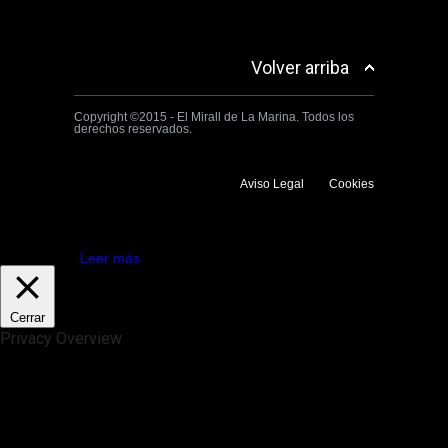
Volver arriba
Copyright ©2015 - El Mirall de La Marina. Todos los
derechos reservados.
Aviso Legal
Cookies
Utilizamos cookies propias y de terceros para mejorar la experiencia
de navegación. Si continuas navegando consideramos que aceptas su
uso.
Aceptar
Leer más
Cerrar
Privacy Overview
This website uses cookies to improve your experience while you
navigate through the website. Out of these, the cookies that are
categorized as necessary are stored on your browser as they are
essential for the working of basic functionalities of the website. We also
use third-party cookies that help us analyze and understand how you
use this website. These cookies will be stored in your browser only
with your consent. You also have the option to opt-out of these